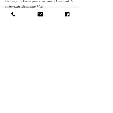
kind een stickervel mee naar huis. Download de
bijhorende kleurplaat hier!
BOEK NU
MAEDELSTEDE-
MOBIEL
Laten we wensen en laten we hopen dat alles
op wieltjes mag lopen! We verwelkomen jullie
graag met hart en ziel, Sinds een paar jaar is
de Maedelstede-mobiel, nog steeds onze leukste